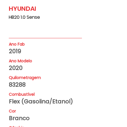
HYUNDAI
83288
HB20 1.0 Sense
Ano Fab
2019
Ano Modelo
2020
Quilometragem
83288
Combustível
Flex (Gasolina/Etanol)
Cor
Branco