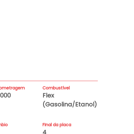
V
Fa
lometragem
Combustível
9000
Flex
(Gasolina/Etanol)
bio
FInal da placa
4