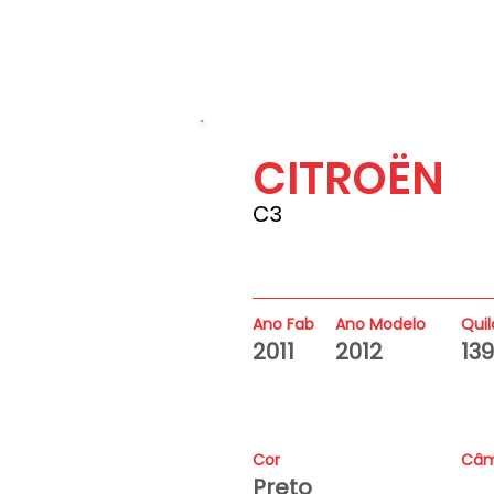
CITROËN
139000
C3
Ano Fab
Ano Modelo
Qui
2011
2012
13
Cor
Câm
Preto