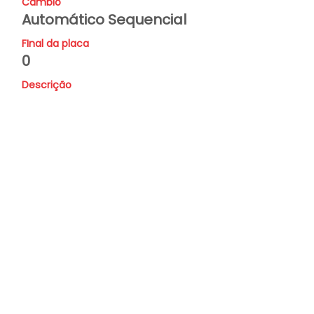
Câmbio
Automático Sequencial
FInal da placa
0
Descrição
Valor
Consulte-nos
Faça sua
proposta...
Nome
Whatsapp